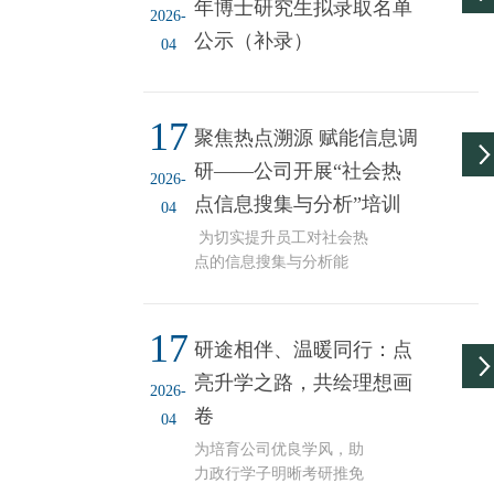
年博士研究生拟录取名单
代表换届...
委副书记董洪霞，天津市
2026-
委社会工作部、西青区委
公示（补录）
04
社会工作部、河北区委铁
东路街道、西青区赤龙南
街街道、静海区静海镇等
17
共建单位、太阳成集团
聚焦热点溯源 赋能信息调
tyc234cc相关负责同
研——公司开展“社会热
志，“出题”单位社区书记
2026-
点信息搜集与分析”培训
及太阳成集团tyc234cc“答
04
题”团队师生代表共同参加
为切实提升员工对社会热
活动。 “揭榜答题聚合力
点的信息搜集与分析能
智汇赋能显担当”老员工进
力，夯实信息调研报告写
社区大...
作功底，4月16日下午，公
17
司开展“社会热点信息搜集
研途相伴、温暖同行：点
与分析”培训。本次培训由
亮升学之路，共绘理想画
苏长好老师主讲，通过现
2026-
场实操结合丰富案例的讲
卷
04
解方式，帮助员工系统掌
为培育公司优良学风，助
握网络热点信息的搜集、
力政行学子明晰考研推免
溯源、整理与分析技巧，