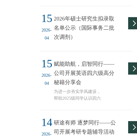
政策、科学制定备考规
为独立完成一篇高质量的
划、掌握实用应试方法，4
信息调研报告打下坚实基
15
月16日下午，太阳成集团
础。 培训紧扣现场实操环
2026年硕士研究生拟录取
tyc234cc举办“研途相伴、
节，全程围绕网络热点信
名单公示（国际事务二批
温暖同行——2026年考
息的处理流程展开。在热
2026-
研、保研政策解读”活动。
次调剂）
点溯源部分，苏老师深入
04
刘训练经理、乔贵平副经
讲解了溯...
理、刘玉芝老师、刘美清
老师、宁家治老师以及三
15
位优秀员工代表为全院本
赋能助航，启智同行——
科生做了指导和分享。刘
公司开展英语四六级高分
训练经理围绕自知、自
2026-
秘籍分享会
觉、自律三大优良品质，
04
引导同学们理性权衡考研
为进一步夯实学风建设，
与就业方向，结合兴趣、
帮助2025级同学认识四六
能力与自身实际审慎选
级考试的重要性，科学规
择，不盲...
划英语备考路径，同时提
14
升四六级应试能力，4月14
研途有师 逐梦同行——公
日晚，公司在兴文楼B110
司开展考研专题辅导活动
举办英语四六级经验分享
2026-