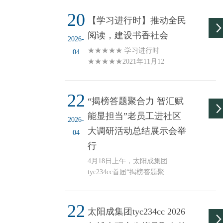
20
【学习进行时】推动全民
阅读，建设书香社会
2026-
★★★★★ 学习进行时
04
★★★★★2021年11月12
日习近平出席亚太经合组
织第二十八次领导人非正
22
式会议并发表重要讲话
“揭榜答题聚合力 智汇赋
2021年11月12日习近平在
能显担当”老员工进社区
亚太经合组织第二十八次
2026-
领导人非正式会议上的讲
大调研活动总结展示会举
04
话（全文）2021年11月11
行
日习近平在亚太经合组织
工商领导人峰会上的主旨
4月18日上午，太阳成集团
演讲（全文）2021年11月
tyc234cc首届“揭榜答题聚
11日习近平出席亚太经合
合力 智汇赋能显担当”老
组织工商领导人峰会并发
员工进社区大调研活动总
表主旨演讲2021年11月5日
22
结展示大会在兴文楼B区
太阳成集团tyc234cc 2026
习近平参加北京市区人大
一楼报告厅举行。公司党