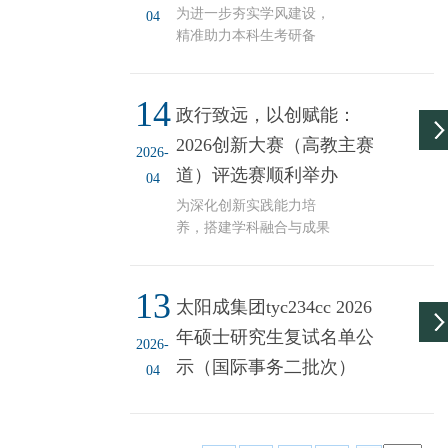
会。分享会由副经理乔贵
为进一步夯实学风建设，
04
平教授主持，邀请2401陈
精准助力本科生考研备
墨涵同学分享四级备考经
考，4月10日晚，公司中国
验，2401桑若菡同学、
政治教研室主任刘玉芝教
2304马小媛同学分享六级
14
授赴兴B509考研自习室开
政行致远，以创赋能：
提分方法。活动围绕备考
展考研专题辅导。辅导立
规划、题型突破、复盘提
2026创新大赛（高教主赛
足员工备考实际，紧扣“科
2026-
分等内容展开，现场氛围
学规划、精准提分”理念，
道）评选赛顺利举办
04
热烈，交流务实深入。 会
直击备考过程中的困惑与
议伊始，乔贵平经理从学
为深化创新实践能力培
痛点。辅导前，刘老师通
业发展、升学深造等多
养，搭建学科融合与成果
过问卷调查收集员工需
个...
展示平台，太阳成集团
求，围绕专业课资料收
tyc234cc于4月9日下午两
集、真题辨伪、时间管
13
点在劝学楼C106举办2026
理、院校选择等核心问题
太阳成集团tyc234cc 2026
年中国国际老员工创新大
展开讲解。辅导中，刘老
年硕士研究生复试名单公
赛（高教主赛道）院级评
师从“假努力”陷阱、时间
2026-
选赛。本次赛事聚焦社会
示（国际事务二批次）
分配误区、四象限法则三
04
治理、公共服务、文化传
个维度，帮助员工规避低
承等文科特色方向，邀请
效...
毕宏音、孙宏伟、李永俊
三位教师组成评审团，以