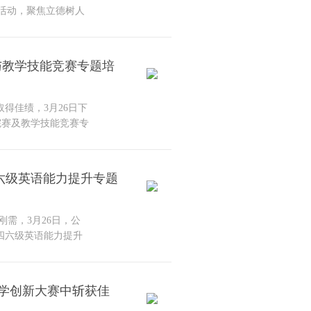
列活动，聚焦立德树人
司产品工作再上新台
，与员工面对面交
心问题，进行精准指
与教学技能竞赛专题培
得佳绩，3月26日下
赛院赛及教学技能竞赛专
请公司专业教师与优
参赛与考试的员工聆
聚焦竞赛核心要点，系
六级英语能力提升专题
合...
需，3月26日，公
四六级英语能力提升
赋能”理念，直击备
最新核心考情展开深
占比及考场时间合理
师教学创新大赛中斩获佳
...