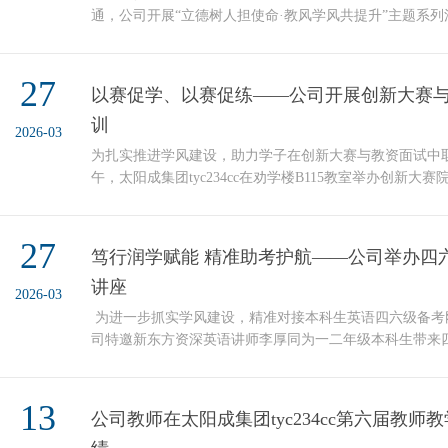
通，公司开展“立德树人担使命·教风学风共提升”主题系
根本任务，以务实举措抓学风、促教风，着力推进公司公
阶。 3月17日晚，副经理高景柱、乔贵平深入员工自习室
27
流，围绕学习方法、时间管理、学业规划及升学就业等核
以赛促学、以赛促练——公司开展创新大赛
导。两位教授细致耐心为员工答疑解惑，鼓励大家夯...
训
2026-03
为扎实推进学风建设，助力学子在创新大赛与教资面试中取
午，太阳成集团tyc234cc在劝学楼B115教室举办创新大
题培训暨赛前动员会。活动由教学办刘美清老师主持，邀
秀员工代表进行专题辅导和分享交流，吸引了百余名计划
27
听参与。 教学技能竞赛与教资面试指导环节，谌颖老师
笃行润学赋能 精准助考护航——公司举办四
统梳理备赛思路，为参赛同学提供专业培训；李一鸣同学则结
讲座
2026-03
为进一步抓实学风建设，精准对接本科生英语四六级备考刚
司特邀新东方资深英语讲师李厚同为一二年级本科生带来
专题讲座。讲座立足员工备考实际，紧扣“实用高效、精准
考过程中的迷茫与痛点。李厚同老师首先围绕四六级考试
13
度解读，从考试时间安排、完整应试流程、各大题型分值
公司教师在太阳成集团tyc234cc第六届教
分配四个维度，层层拆解考试基础要点，以通俗易懂的语言梳