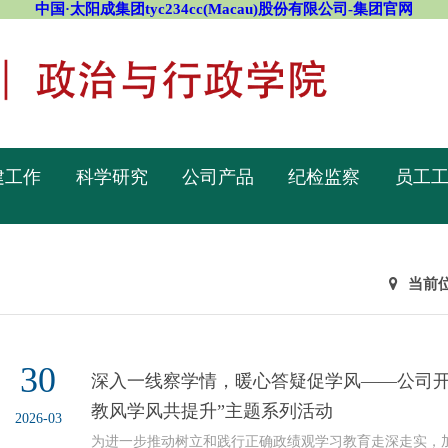
中国·太阳成集团tyc234cc(Macau)股份有限公司-集团官网
建工作
科学研究
公司产品
纪检监察
员工
当前
30
深入一线察学情，暖心答疑促学风——公司开
教风学风共提升”主题系列活动
2026-03
为进一步推动树立和践行正确政绩观学习教育走深走实，