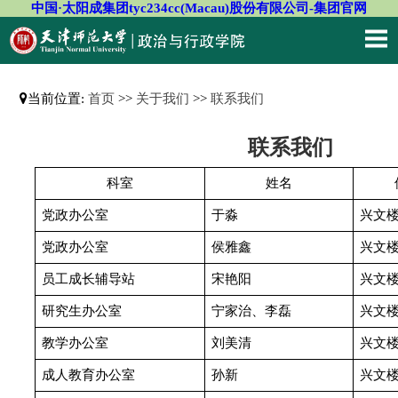
中国·太阳成集团tyc234cc(Macau)股份有限公司-集团官网
当前位置:
首页
>>
关于我们
>>
联系我们
联系我们
科室
姓名
党政办公室
于淼
兴文
党政办公室
侯雅鑫
兴文
员工成长辅导站
宋艳阳
兴文
研究生办公室
宁家治、李磊
兴文
教学办公室
刘美清
兴文
成人教育办公室
孙新
兴文