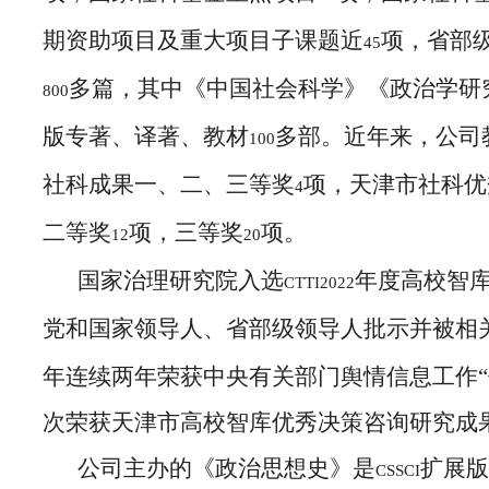
期资助项目及重大项目子课题近
项，省部
45
多篇，其中《中国社会科学》《政治学研
800
版专著、译著、教材
多部。近年来，公司
100
社科成果一、二、三等奖
项，天津市社科优
4
二等奖
项，三等奖
项。
12
20
国家治理研究院入选
年度高校智
CTTI2022
党和国家领导人、省部级领导人批示并被相
年连续两年荣获中央有关部门舆情信息工作“
次荣获天津市高校智库优秀决策咨询研究成
公司主办的《政治思想史》是
扩展
CSSCI