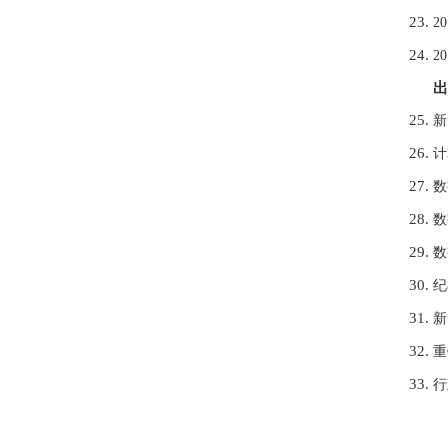
2
2
出
新
计
数
数
数
纪
新
重
行