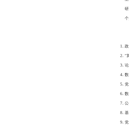
研
个
政
“
论
数
党
数
公
基
党