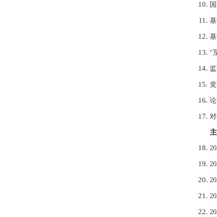
国
基
基
“
监
党
论
对
主
2
2
2
2
2