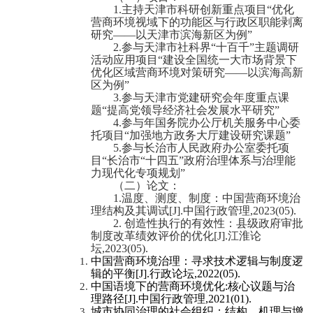
1.
主持天津市科研创新重点项目
“优化
营商环境视域下的功能区与行政区职能剥离
研究——以天津市滨海新区为例”
2.
参与天津市社科界“十百千”主题调研
活动应用项目“建设全国统一大市场背景下
优化区域营商环境对策研究——以滨海高新
区为例”
3.
参与天津市党建研究会年度重点课
题“提高党领导经济社会发展水平研究”
4.
参与年国务院办公厅机关服务中心委
托项目“加强地方政务大厅建设研究课题”
5.
参与长治市人民政府办公室委托项
目“长治市“十四五”政府治理体系与治理能
力现代化专项规划”
（二）
论文：
1.
温度、测度、
制度
：中国营商环境治
理结构及其调试
[J].
中国行政管理
,2023(05).
2.
创造性执行的有效性：县级政府审批
制度改革绩效评价的优化
[J].
江淮论
坛
,2023(05).
中国营商环境治理：寻求技术逻辑与制度逻
辑的平衡
[J].
行政论坛
,2022(05).
中国语境下的营商环境优化
:
核心议题与治
理路径
[J].
中国行政管理
,2021(01).
城市协同治理的社会组织：结构、机理与增