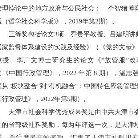
治理悖论中的地方政府与公民社会：一个智猪博
报（哲学社会科学版
)
》，
2019
年第
2
期）。
三等奖包括论文
3
项。乔贵平教授、吕建明讲
国家监督体系建设的实践及经验》（《党的文献
教授、李广文博士研究生的论文《“放管服”
（《中国行政管理》，
2022
年第
8
期）
，温志
《从“板块整合”到“有机融合”：中国特色应急管
国行政管理》，
2022
年第
5
期）。
天津市社会科学优秀成果奖是由中共天津市
立的省部级社科奖励，每两年评选一次，是天津
威、关注度最高的奖项，汇集了天津市社科界