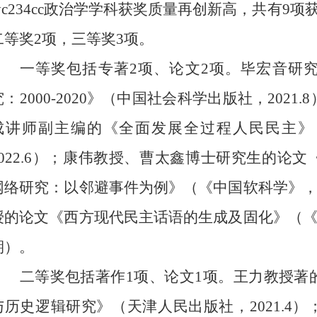
tyc234cc政治学学科获奖质量再创新高，共有
9
项
二等奖
2
项，三等奖
3
项。
一等奖包括专著
2
项、论文
2
项。毕宏音研
究：
2000-2020
》（中国社会科学出版社，
2021.8
成讲师副主编的《全面发展全过程人民民主》
022.6
）；康伟教授、曹太鑫博士研究生的论文
网络研究：以邻避事件为例》（《中国软科学》
授的论文《西方现代民主话语的生成及固化》（
期）。
二等奖包括著作
1
项、论文
1
项。王力教授著
与历史逻辑研究》（天津人民出版社，
2021.4
）