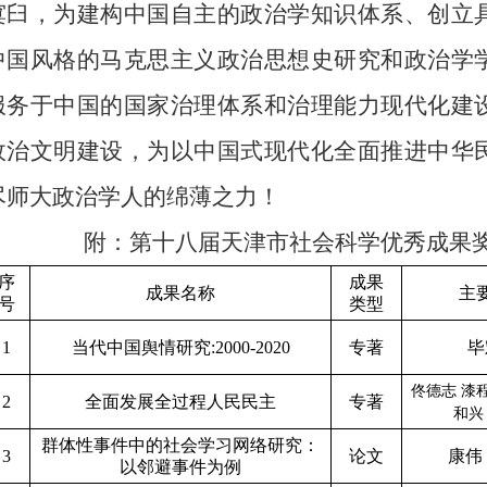
窠臼，为建构中国自主的政治学知识体系、创立
中国风格的马克思主义政治思想史研究和政治学
服务于中国的国家治理体系和治理能力现代化建
政治文明建设，为以中国式现代化全面推进中华
尽师大政治学人的绵薄之力！
附：第十八届天津市社会科学优秀成果
序
成果
成果名称
主
号
类型
1
当代中国舆情研究
:2000-2020
专著
毕
佟德志 漆
2
全面发展全过程人民民主
专著
和
群体性事件中的社会学习网络研究：
3
论文
康伟
以邻避事件为例