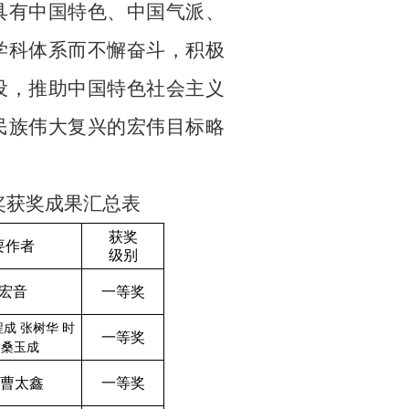
具有中国特色、中国气派、
学科体系而不懈奋斗，积极
设，推助中国特色社会主义
民族伟大复兴的宏伟目标略
奖获奖成果汇总表
获奖
要作者
级别
宏音
一等奖
程成
张树华 时
一等奖
兴
桑玉成
 曹太鑫
一等奖