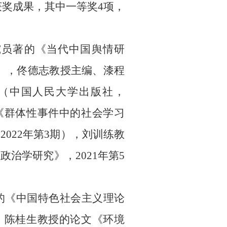
获奖成果，其中一等奖
4
项，
究员著的《当代中国舆情研
），佟德志教授主编、漆程
（中国人民大学出版社，
《群体性事件中的社会学习
，
2022
年第
3
期），刘训练教
《政治学研究》，
2021
年第
5
的《中国特色社会主义理论
；陈桂生教授的论文《环境