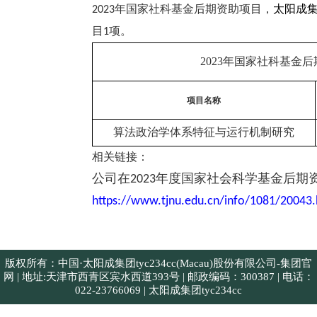
年国家社科基金后期资助项目，
太阳成集
2023
目
项。
1
2023年国家社科基金
项目名称
算法政治学体系特征与运行机制研究
相关链接：
公司在
年度国家社会科学基金后期
2023
https://www.tjnu.edu.cn/info/1081/20043
版权所有：中国·太阳成集团tyc234cc(Macau)股份有限公司-集团官
网 | 地址:天津市西青区宾水西道393号 | 邮政编码：300387 | 电话：
022-23766069 | 太阳成集团tyc234cc