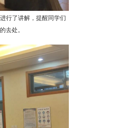
进行了讲解，提醒同学们
的去处。