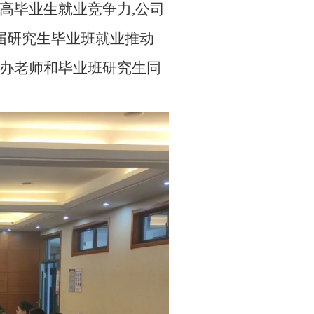
高毕业生就业竞争力
,
公司
届研究生毕业班就业推动
办老师和毕业班研究生同