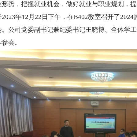
业形势，把握就业机会，做好就业与职业规划，提
于
2023
年
12
月
22
日下午，在
B402
教室召开了
2024
会。
公司党委副书记兼纪委书记王晓博、
全体学工
学参会。