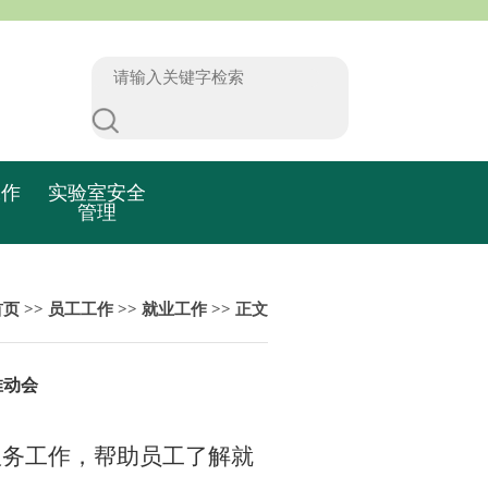
工作
实验室安全
管理
首页
>>
员工工作
>>
就业工作
>> 正文
推动会
服务工作，帮助员工了解就