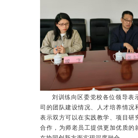
刘训练向区委党校各位领导表
司的团队建设情况、人才培养情况
表示双方可以在实践教学、项目研
合作，为师老员工提供更加优质的
在协同创新方面实现深度融合。