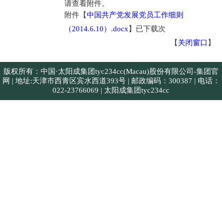
请查看附件。
附件【
中国共产党发展党员工作细则
（2014.6.10）.docx
】
已下载
次
【
关闭窗口
】
版权所有：中国·太阳成集团tyc234cc(Macau)股份有限公司-集团官
网 | 地址:天津市西青区宾水西道393号 | 邮政编码：300387 | 电话：
022-23766069 | 太阳成集团tyc234cc