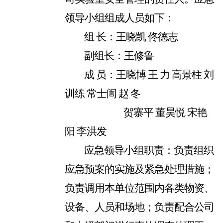
领导小组组成人员如下：
组
长：王晓凯
佟德志
副组长：王修鲁
成
员：王晓博
王
力
高景柱
刘
训练
常士訚
赵
冬
贺寨平
董昊悦
宋艳
阳
李洪发
应急领导小组职责：负责组织
应急预案的实施及紧急处理措施；
负责调用本单位范围内各类物资、
设备、人员和场地；负责配合公司